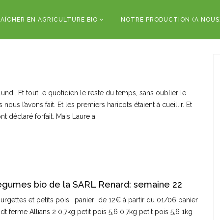
AÎCHER EN AGRICULTURE BIO
NOTRE PRODUCTION (A NOUS
le lundi. Et tout le quotidien le reste du temps, sans oublier le
 nous l’avons fait. Et les premiers haricots étaient à cueillir. Et
nt déclaré forfait. Mais Laure a
légumes bio de la SARL Renard: semaine 22
urgettes et petits pois… panier de 12€ à partir du 01/06 panier
t ferme Allians 2 0,7kg petit pois 5,6 0,7kg petit pois 5,6 1kg