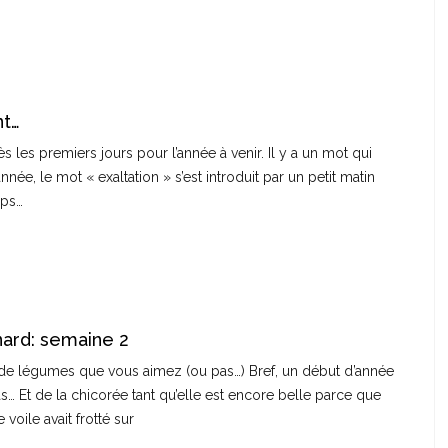
nt…
ès les premiers jours pour l’année à venir. Il y a un mot qui
née, le mot « exaltation » s’est introduit par un petit matin
amps…
ard: semaine 2
n de légumes que vous aimez (ou pas…) Bref, un début d’année
as… Et de la chicorée tant qu’elle est encore belle parce que
voile avait frotté sur