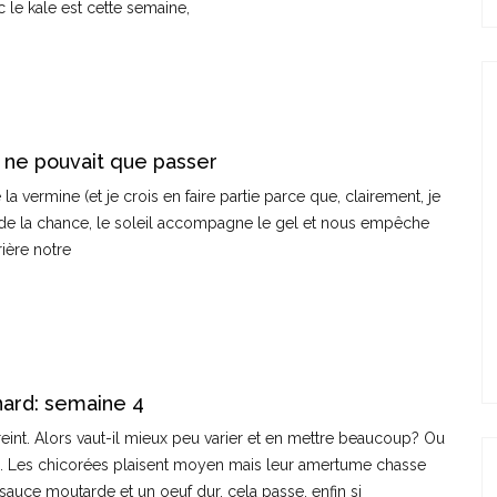
c le kale est cette semaine,
il ne pouvait que passer
la vermine (et je crois en faire partie parce que, clairement, je
s de la chance, le soleil accompagne le gel et nous empêche
rière notre
nard: semaine 4
eint. Alors vaut-il mieux peu varier et en mettre beaucoup? Ou
n… Les chicorées plaisent moyen mais leur amertume chasse
 sauce moutarde et un oeuf dur, cela passe, enfin si