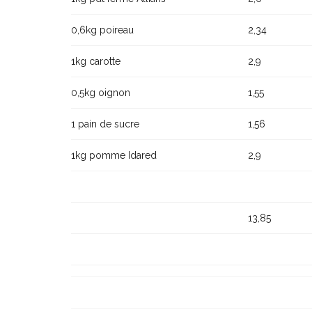
0,6kg poireau
2,34
1kg carotte
2,9
0,5kg oignon
1,55
1 pain de sucre
1,56
1kg pomme Idared
2,9
13,85