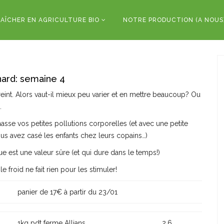
AÎCHER EN AGRICULTURE BIO
NOTRE PRODUCTION (A NOUS
nard: semaine 4
eint. Alors vaut-il mieux peu varier et en mettre beaucoup? Ou
…
se vos petites pollutions corporelles (et avec une petite
ous avez casé les enfants chez leurs copains…)
ue est une valeur sûre (et qui dure dans le temps!)
froid ne fait rien pour les stimuler!
panier de 17€ à partir du 23/01
1kg pdt ferme Allians
2,6