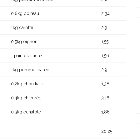
0,6kg poireau
2,34
1kg carotte
2,9
0,5kg oignon
1,55
1 pain de sucre
1,56
1kg pomme Idared
2,9
0,2kg chou kale
1,38
0,4kg chicorée
3,16
0,3kg échalote
1,86
20,25