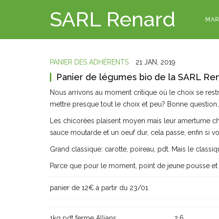
SARL Renard
MAR
PANIER DES ADHÉRENTS
21 JAN, 2019
Panier de légumes bio de la SARL Re
Nous arrivons au moment critique où le choix se restr
mettre presque tout le choix et peu? Bonne question
Les chicorées plaisent moyen mais leur amertume chas
sauce moutarde et un oeuf dur, cela passe, enfin si v
Grand classique: carotte, poireau, pdt. Mais le classiq
Parce que pour le moment, point de jeune pousse et le 
panier de 12€ à partir du 23/01
1kg pdt ferme Allians
2,6