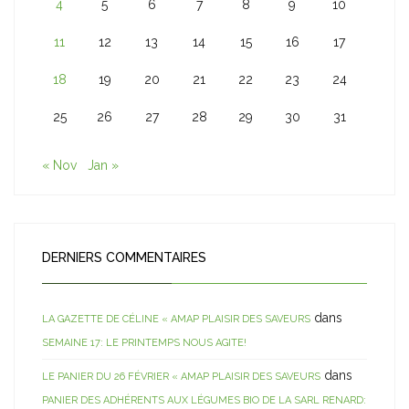
4
5
6
7
8
9
10
11
12
13
14
15
16
17
18
19
20
21
22
23
24
25
26
27
28
29
30
31
« Nov
Jan »
DERNIERS COMMENTAIRES
dans
LA GAZETTE DE CÉLINE « AMAP PLAISIR DES SAVEURS
SEMAINE 17: LE PRINTEMPS NOUS AGITE!
dans
LE PANIER DU 26 FÉVRIER « AMAP PLAISIR DES SAVEURS
PANIER DES ADHÉRENTS AUX LÉGUMES BIO DE LA SARL RENARD: