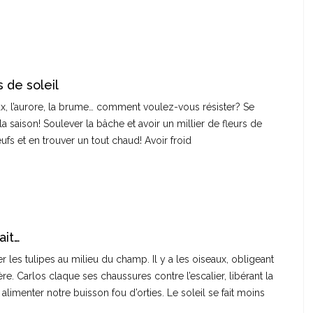
 de soleil
ux, l’aurore, la brume… comment voulez-vous résister? Se
la saison! Soulever la bâche et avoir un millier de fleurs de
ufs et en trouver un tout chaud! Avoir froid
ait…
r les tulipes au milieu du champ. Il y a les oiseaux, obligeant
e. Carlos claque ses chaussures contre l’escalier, libérant la
imenter notre buisson fou d’orties. Le soleil se fait moins