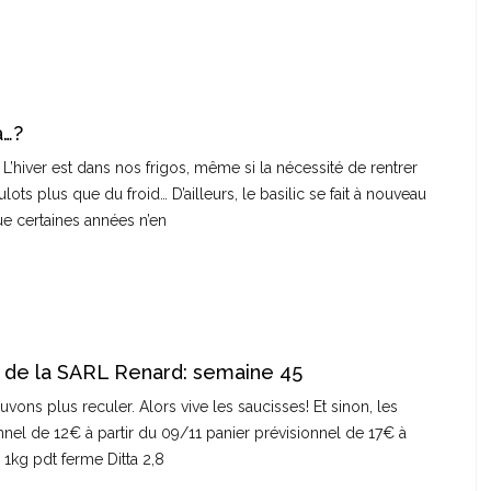
a…?
L’hiver est dans nos frigos, même si la nécessité de rentrer
ts plus que du froid… D’ailleurs, le basilic se fait à nouveau
que certaines années n’en
 de la SARL Renard: semaine 45
ons plus reculer. Alors vive les saucisses! Et sinon, les
nnel de 12€ à partir du 09/11 panier prévisionnel de 17€ à
8 1kg pdt ferme Ditta 2,8