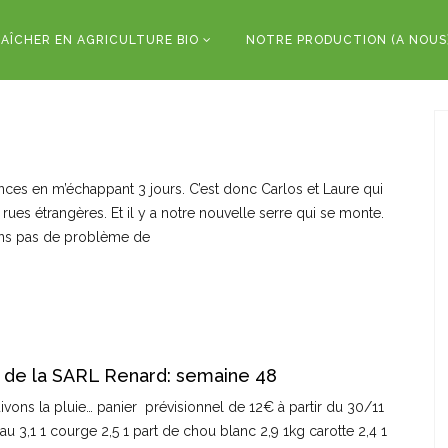
AÎCHER EN AGRICULTURE BIO
NOTRE PRODUCTION (A NOUS
ances en m’échappant 3 jours. C’est donc Carlos et Laure qui
ues étrangères. Et il y a notre nouvelle serre qui se monte.
rons pas de problème de
 de la SARL Renard: semaine 48
 suivons la pluie… panier prévisionnel de 12€ à partir du 30/11
au 3,1 1 courge 2,5 1 part de chou blanc 2,9 1kg carotte 2,4 1