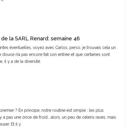
 de la SARL Renard: semaine 46
intes éventuelles, voyez avec Carlos, perso, je trouvais cela un
te douce n’a pas encore fait son entrée et que certaines sont
 il y a de la diversité
remier ? En principe, notre routine est simple : les plus
 n’y a pas une once de froid… alors, un peu de céleris raves, mais
user. Et il y