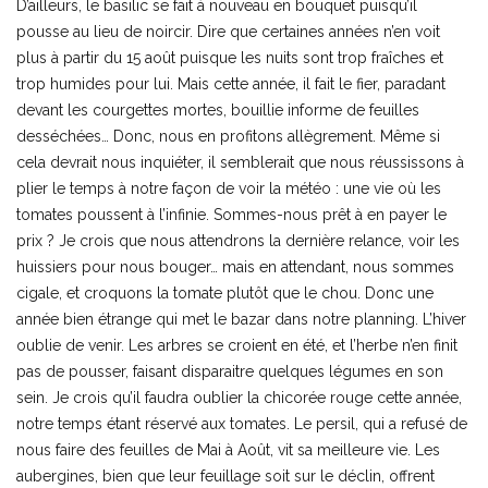
D’ailleurs, le basilic se fait à nouveau en bouquet puisqu’il
pousse au lieu de noircir. Dire que certaines années n’en voit
plus à partir du 15 août puisque les nuits sont trop fraîches et
trop humides pour lui. Mais cette année, il fait le fier, paradant
devant les courgettes mortes, bouillie informe de feuilles
desséchées… Donc, nous en profitons allègrement. Même si
cela devrait nous inquiéter, il semblerait que nous réussissons à
plier le temps à notre façon de voir la météo : une vie où les
tomates poussent à l’infinie. Sommes-nous prêt à en payer le
prix ? Je crois que nous attendrons la dernière relance, voir les
huissiers pour nous bouger… mais en attendant, nous sommes
cigale, et croquons la tomate plutôt que le chou. Donc une
année bien étrange qui met le bazar dans notre planning. L’hiver
oublie de venir. Les arbres se croient en été, et l’herbe n’en finit
pas de pousser, faisant disparaitre quelques légumes en son
sein. Je crois qu’il faudra oublier la chicorée rouge cette année,
notre temps étant réservé aux tomates. Le persil, qui a refusé de
nous faire des feuilles de Mai à Août, vit sa meilleure vie. Les
aubergines, bien que leur feuillage soit sur le déclin, offrent