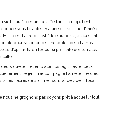
 vieillir au fil des années. Certains se rappellent
a poupée sous la table il y a une quarantaine d’année,
Mais c’est Laure qui est fidèle au poste, accueillant
sponible pour raconter des anecdotes des champs,
eille d’épinards, ou l’odeur si prenante des tomates
tailler.
deurs qu’elle met en place nos légumes, et ceux
ctuellement Benjamin accompagne Laure le mercredi.
es (si les heures de sommeil sont là) de Zoé, Titouan
ue nous
ne grognons pas
soyons prêt à accueillir tout