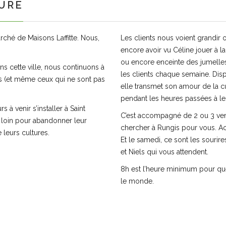
AURE
arché de Maisons Laffitte. Nous,
Les clients nous voient grandir ou
encore avoir vu Céline jouer à l
ou encore enceinte des jumelles. 
 cette ville, nous continuons à
les clients chaque semaine. Di
s (et même ceux qui ne sont pas
elle transmet son amour de la cu
pendant les heures passées à les 
 à venir s’installer à Saint
C’est accompagné de 2 ou 3 ven
 loin pour abandonner leur
chercher à Rungis pour vous. A
 leurs cultures.
Et le samedi, ce sont les sourir
et Niels qui vous attendent.
8h est l’heure minimum pour q
le monde.