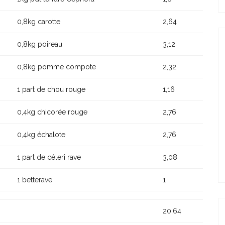
0,8kg carotte
2,64
0,8kg poireau
3,12
0,8kg pomme compote
2,32
1 part de chou rouge
1,16
0,4kg chicorée rouge
2,76
0,4kg échalote
2,76
1 part de céleri rave
3,08
1 betterave
1
20,64