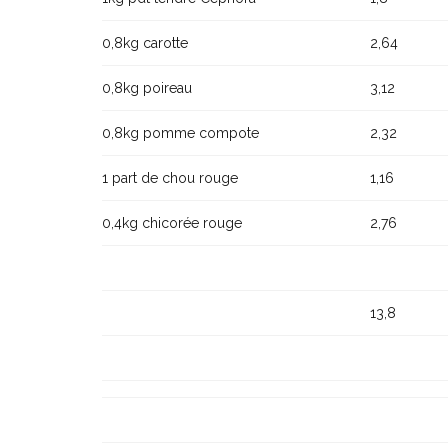
0,8kg carotte
2,64
0,8kg poireau
3,12
0,8kg pomme compote
2,32
1 part de chou rouge
1,16
0,4kg chicorée rouge
2,76
13,8