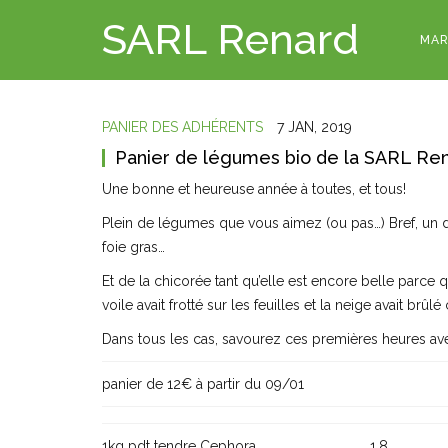
SARL Renard
MAR
PANIER DES ADHÉRENTS
7 JAN, 2019
Panier de légumes bio de la SARL Ren
Une bonne et heureuse année à toutes, et tous!
Plein de légumes que vous aimez (ou pas…) Bref, un d
foie gras…
Et de la chicorée tant qu’elle est encore belle parce
voile avait frotté sur les feuilles et la neige avait brûlé 
Dans tous les cas, savourez ces premières heures a
panier de 12€ à partir du 09/01
1kg pdt tendre Cephora
1,8