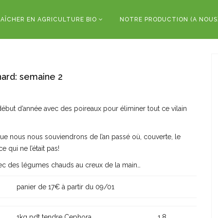
AÎCHER EN AGRICULTURE BIO
NOTRE PRODUCTION (A NOUS
ard: semaine 2
ébut d’année avec des poireaux pour éliminer tout ce vilain
 que nous nous souviendrons de l’an passé où, couverte, le
ce qui ne l’était pas!
vec des légumes chauds au creux de la main…
panier de 17€ à partir du 09/01
1kg pdt tendre Cephora
1,8