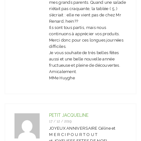
mes grands parents. Quand une salade
n’était pas craquante, la tablée ( 5..)
s’écriait : elle ne vient pas de chez Mr
Renard, hein??
Ils sont tous partis, mais nous
continuons à apprécier vos produits.
Merci donc pour ces longues journées
difficiles.
Je vous souhaite de très belles fêtes
aussi et une belle nouvelle année
fructueuse et pleine de découvertes.
Amicalement.
MMe Huyghe
PETIT JACQUELINE
17 / 12 / 2019
JOYEUX ANNIVERSAIRE Céline et
M E R C I P O U R T O U T
et JOYEUSES FETES DE NOEL