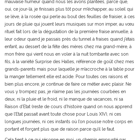
mauvaise humeur quand nous les avons plantées, parce que,
oui, ce jour-là, je finissais plus tôt pour m’échapper, au soleil qui
se lève, à la rosée qui perle au bout des feuilles de fraisier, à ces
jours de pluie qui jouent leurs musiques sur mon imper, au vœu
rituel fait lors de la dégustation de la première fraise annuelle, à
leur odeur quand je passais près du tunnel à fraises quand j’étais
enfant, au dessert de la fête des mères chez ma grand-mère, à
mon frère qui vient nous en voler à la nuit tombante avec son
fils, à la variété Surprise des Halles, référence de goût chez mes
grands-parents mais pour laquelle je m’accroche à la table pour
la manger tellement elle est acide. Pour toutes ces raisons et
bien plus encore, je continue de faire ce métier avec plaisir. Ne
vous y trompez pas, je n’aime pas les journées courbées en
deux, ni la pluie et le froid, ni le manque de vacances, ni sa
Raison d’Etat (reste de cours d’histoire quand on nous apprend
que l’Etat passait avant toute chose pour Louis XIV), ni ces
longues journées, ni ces instants où l’on pousse notre corps en
portant et forçant plus que de raison parce qu’il le faut.
Cela tient à ce qui résonne en moi, un chemin emprunté par