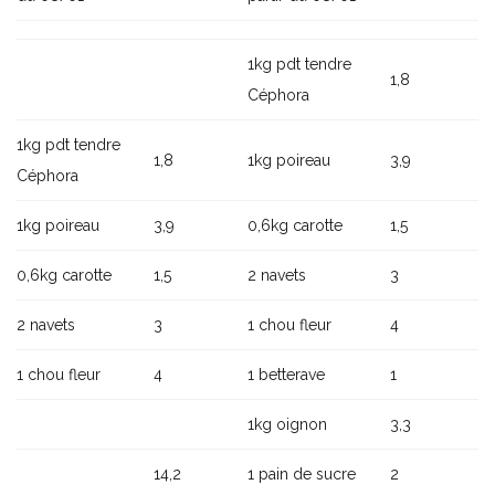
1kg pdt tendre
1,8
Céphora
1kg pdt tendre
1,8
1kg poireau
3,9
Céphora
1kg poireau
3,9
0,6kg carotte
1,5
0,6kg carotte
1,5
2 navets
3
2 navets
3
1 chou fleur
4
1 chou fleur
4
1 betterave
1
1kg oignon
3,3
14,2
1 pain de sucre
2