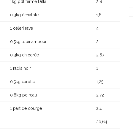
1kg pdt ferme Ditta
2,8
0,3kg échalote
1,8
1 céleri rave
4
0,5kg topinambour
2
0,3kg chicorée
2,67
1 radis noir
1
0,5kg carotte
1,25
0,8kg poireau
2,72
1 part de courge
2,4
20,64