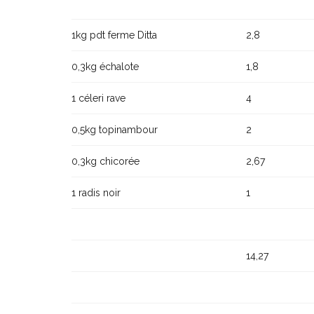
1kg pdt ferme Ditta
2,8
0,3kg échalote
1,8
1 céleri rave
4
0,5kg topinambour
2
0,3kg chicorée
2,67
1 radis noir
1
14,27