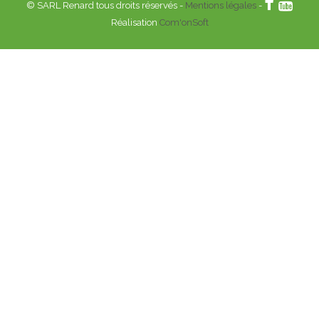
© SARL Renard tous droits réservés -
Mentions légales
-
Réalisation
Com'onSoft