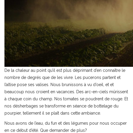
De la chaleur au point qu’il est plus déprimant d’en connaître le
nombre de degrés que de les vivre. Les pucerons partent et
l’altise pose ses valises. Nous brunissons à vu d’oeil, et et
beaucoup nous croient en vacances. Des arc-en-ciels mûrissent
à chaque coin du champ. Nos tomates se poudrent de rouge. Et
nos désherbages se transforme en séance de bottelage du
pourpier, tellement il se plaît dans cette ambiance.
Nous avons de l’eau, du fun et des légumes pour nous occuper
en ce début d’été. Que demander de plus?