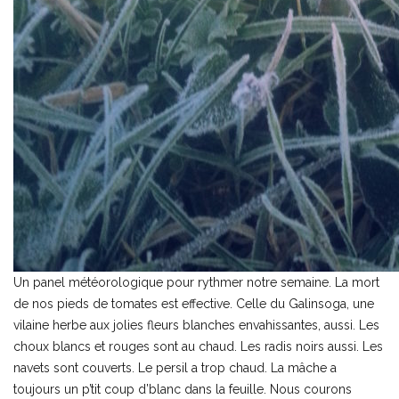
Un panel météorologique pour rythmer notre semaine. La mort
de nos pieds de tomates est effective. Celle du Galinsoga, une
vilaine herbe aux jolies fleurs blanches envahissantes, aussi. Les
choux blancs et rouges sont au chaud. Les radis noirs aussi. Les
navets sont couverts. Le persil a trop chaud. La mâche a
toujours un p’tit coup d’blanc dans la feuille. Nous courons