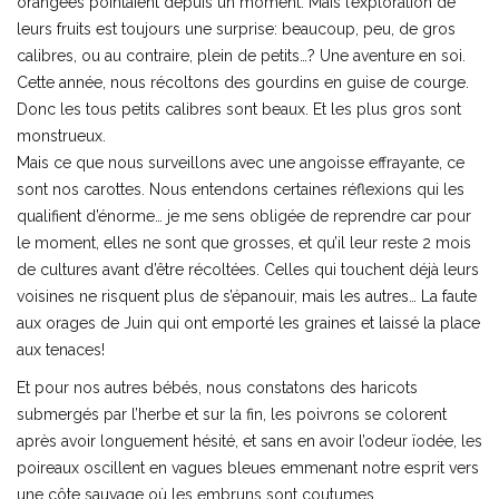
orangées pointaient depuis un moment. Mais l’exploration de
leurs fruits est toujours une surprise: beaucoup, peu, de gros
calibres, ou au contraire, plein de petits…? Une aventure en soi.
Cette année, nous récoltons des gourdins en guise de courge.
Donc les tous petits calibres sont beaux. Et les plus gros sont
monstrueux.
Mais ce que nous surveillons avec une angoisse effrayante, ce
sont nos carottes. Nous entendons certaines réflexions qui les
qualifient d’énorme… je me sens obligée de reprendre car pour
le moment, elles ne sont que grosses, et qu’il leur reste 2 mois
de cultures avant d’être récoltées. Celles qui touchent déjà leurs
voisines ne risquent plus de s’épanouir, mais les autres… La faute
aux orages de Juin qui ont emporté les graines et laissé la place
aux tenaces!
Et pour nos autres bébés, nous constatons des haricots
submergés par l’herbe et sur la fin, les poivrons se colorent
après avoir longuement hésité, et sans en avoir l’odeur ïodée, les
poireaux oscillent en vagues bleues emmenant notre esprit vers
une côte sauvage où les embruns sont coutumes…