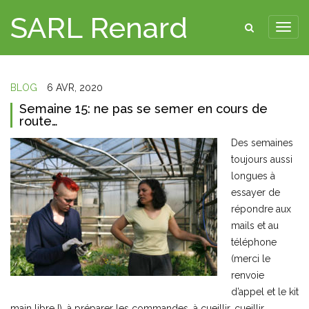
SARL Renard
BLOG
6 AVR, 2020
Semaine 15: ne pas se semer en cours de
route…
Des semaines
toujours aussi
longues à
essayer de
répondre aux
mails et au
téléphone
(merci le
renvoie
d’appel et le kit
main libre !), à préparer les commandes, à cueillir, cueillir,