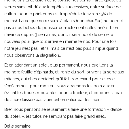
même pris la décision de repousser les semis. Parce qu’avec 2
serres sans toit dû aux tempêtes successives, notre surface de
culture pour le printemps est trop réduite (environ 15% de
moins). Parce que notre serre à plants (non chauffée) ne permet
pas à nos bébés de pousser correctement cette année… Rien
n’avance depuis 3 semaines, donc il serait idiot de semer à
nouveau pour que tout arrive en même temps. Pour une fois,
notre jeu n’est pas Tétris, mais ce n’est pas plus simple quand
nous observons la stagnation…
Et en attendant un soleil plus permanent, nous cueillons la
moindre feuille d’épinards, et ironie du sort, ouvrons la serre aux
mâches, qui elles décident qu’il fait trop chaud pour elles et
s’enflamment pour monter… Nous arrachons les poireaux en
évitant les boues mouvantes pour le tracteur, et coupons la pain
de sucre laissée pas vraiment en entier par les lapins.
Bref, nous pensons sérieusement à faire une formation « danse
du soleil », les tutos ne semblant pas faire grand effet…
Belle semaine !