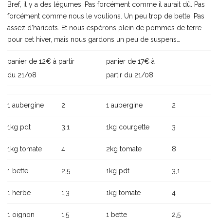
Bref, il y a des légumes. Pas forcément comme il aurait dû. Pas
forcément comme nous le voulions. Un peu trop de bette. Pas
assez d’haricots. Et nous espérons plein de pommes de terre
pour cet hiver, mais nous gardons un peu de suspens…
panier de 12€ à partir
panier de 17€ à
du 21/08
partir du 21/08
1 aubergine
2
1 aubergine
2
1kg pdt
3,1
1kg courgette
3
1kg tomate
4
2kg tomate
8
1 bette
2,5
1kg pdt
3,1
1 herbe
1,3
1kg tomate
4
1 oignon
1,5
1 bette
2,5