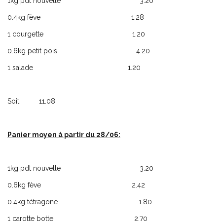
1kg pdt nouvelle 3.20
0.4kg fève 1.28
1 courgette 1.20
0.6kg petit pois 4.20
1 salade 1.20
Soit 11.08
Panier moyen à partir du 28/06:
1kg pdt nouvelle 3.20
0.6kg fève 2.42
0.4kg tétragone 1.80
1 carotte botte 2.70