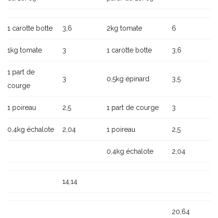
1 carotte botte
3,6
2kg tomate
6
1kg tomate
3
1 carotte botte
3,6
1 part de
3
0,5kg épinard
3,5
courge
1 poireau
2,5
1 part de courge
3
0,4kg échalote
2,04
1 poireau
2,5
0,4kg échalote
2,04
14,14
20,64