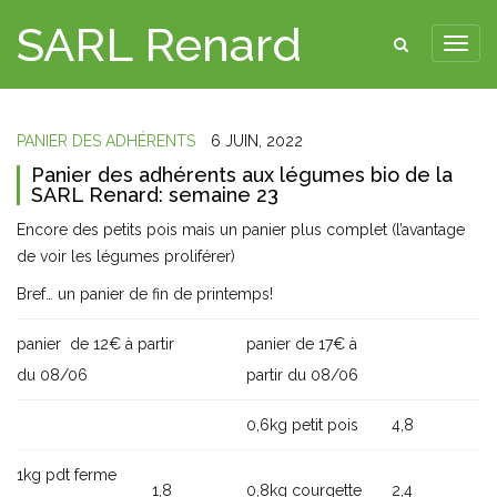
SARL Renard
PANIER DES ADHÉRENTS
6 JUIN, 2022
Panier des adhérents aux légumes bio de la
SARL Renard: semaine 23
Encore des petits pois mais un panier plus complet (l’avantage
de voir les légumes proliférer)
Bref… un panier de fin de printemps!
panier de 12€ à partir
panier de 17€ à
du 08/06
partir du 08/06
0,6kg petit pois
4,8
1kg pdt ferme
1,8
0,8kg courgette
2,4