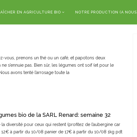
AÎCHER EN AGRICULTURE BIO
NOTRE PRODUCTION (A NOUS
lez-vous, prenons un thé ou un café, et papotons deux
 ne s’ennuie pas. Bien sûr, les légumes ont soif (et pour le
ous avons tenté l’arrosage toute la
égumes bio de la SARL Renard: semaine 32
 diversité pour ceux qui restent (profitez de l’aubergine car
de 12€ à partir du 10/08 panier de 17€ à partir du 10/08 1kg pdt