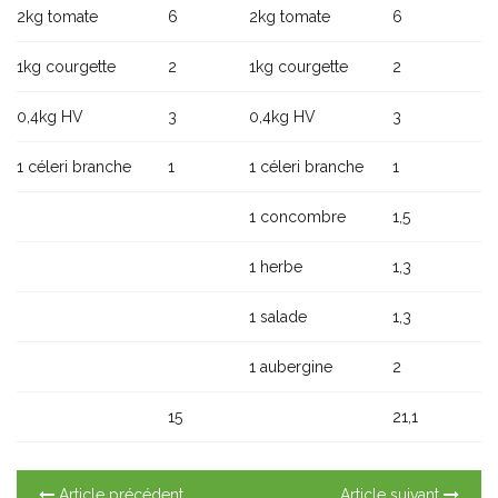
2kg tomate
6
2kg tomate
6
1kg courgette
2
1kg courgette
2
0,4kg HV
3
0,4kg HV
3
1 céleri branche
1
1 céleri branche
1
1 concombre
1,5
1 herbe
1,3
1 salade
1,3
1 aubergine
2
15
21,1
Article précédent
Article suivant