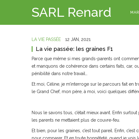
SARL Renard
MAR
LA VIE PASSÉE
12 JAN, 2021
La vie passée: les graines F1
Parce que même si mes grands-parents ont commencé à
et manquons de cohérence dans certains faits, car, ou
pénibilité dans notre travail…
Et moi, Céline, je m’interroge sur le parcours fait en 
le Grand Chef, mon père, à moi, voici quelques diffé
Nous le savons tous, c’était mieux avant. Enfin surtout 
les parents ne mettaient plus de couvre-feu.
Et bien, pour les graines, c’est tout pareil. Enfin, c’es
pour comparer. Et en toute honnêteté, quand je vois l