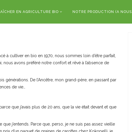
AÎCHER EN AGRICULTURE BIO
NOTRE PRODUCTION (A NOUS
 cultiver en bio en 1970, nous sommes loin d’être parfait,
i, nous avons préféré notre confort et rêvé à l’absence de
trois générations. De l’Ancêtre, mon grand-père, en passant par
rences de vie…
parce que j’avais plus de 20 ans, que la vie était devant et que
t ce que j’entends. Parce que, perso, je ne suis pas assez vieille
e prix d’un paquet de graines de carottes chez Kokopelli, je