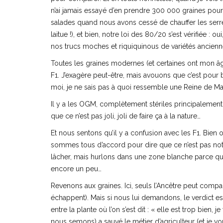
n’ai jamais essayé d’en prendre 300 000 graines pour v
salades quand nous avons cessé de chauffer les serre
laitue !), et bien, notre loi des 80/20 s’est vérifiée :
nos trucs moches et riquiquinous de variétés ancienne
Toutes les graines modernes (et certaines ont mon âge
F1. J’exagère peut-être, mais avouons que c’est po
moi, je ne sais pas à quoi ressemble une Reine de Mai 
Il y a les OGM, complètement stériles principalement 
que ce n’est pas joli, joli de faire ça à la nature…
Et nous sentons qu’il y a confusion avec les F1. Bien
sommes tous d’accord pour dire que ce n’est pas no
lâcher, mais hurlons dans une zone blanche parce que
encore un peu…
Revenons aux graines. Ici, seuls l’Ancêtre peut compare
échappent). Mais si nous lui demandons, le verdict est 
entre la plante où l’on s’est dit : « elle est trop bien
nous semons) a sauvé le métier d’agriculteur (et je