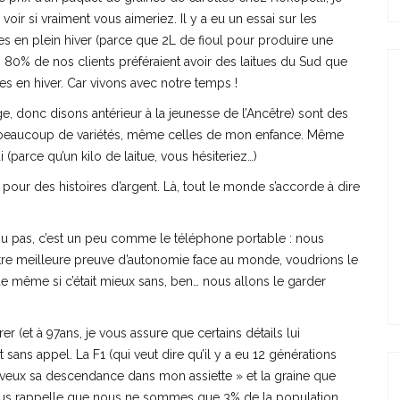
oir si vraiment vous aimeriez. Il y a eu un essai sur les
s en plein hiver (parce que 2L de fioul pour produire une
 oui, 80% de nos clients préféraient avoir des laitues du Sud que
s en hiver. Car vivons avec notre temps !
, donc disons antérieur à la jeunesse de l’Ancêtre) sont des
ur beaucoup de variétés, même celles de mon enfance. Même
(parce qu’un kilo de laitue, vous hésiteriez…)
pour des histoires d’argent. Là, tout le monde s’accorde à dire
 ou pas, c’est un peu comme le téléphone portable : nous
tre meilleure preuve d’autonomie face au monde, voudrions le
 même si c’était mieux sans, ben… nous allons le garder
r (et à 97ans, je vous assure que certains détails lui
sans appel. La F1 (qui veut dire qu’il y a eu 12 générations
, je veux sa descendance dans mon assiette » et la graine que
 vous rappelle que nous ne sommes que 3% de la population