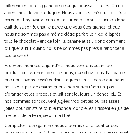
différencier notre légume de celui qui poussait ailleurs. On nous
a demandé de vous éduquer. Nous avons estimé que non. Déjà
parce qu’il n’y avait aucun doute sur ce qui poussait ici (et donc
était de saison !), ensuite parce que vous êtes grands, et que
nous ne sommes pas à même d’être parfait, loin de là (après
tout, le chocolat vient de loin, la banane aussi… donc comment
critiquer autrui quand nous ne sommes pas prêts à renoncer à
ces péchés)
Et soyons honnête, aujourd’hui, nous vendons autant de
produits cultiver hors de chez nous, que chez nous. Pas parce
que nous avons cessé certains légumes, mais parce que nous
ne faisons pas de champignons, nos serres n’abritent pas
d’oranger et les brocolis et l’ail sont toujours un échec ici… Et
nos pommes sont souvent jugées trop petites ou pas assez
jolies pour satisfaire tout le monde, donc elles finissent en jus (le
meilleur de la terre, selon ma fille)
Compléter notre gamme, nous a permis de rencontrer des
personnes géniales à Rungis qui s’occupent de nous. Egalement