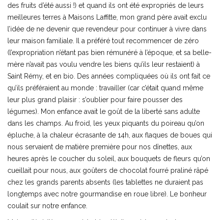
des fruits d’été aussi !) et quand ils ont été expropriés de leurs
meilleures terres à Maisons Laffitte, mon grand père avait exclu
l’idée de ne devenir que revendeur pour continuer à vivre dans
leur maison familiale. Il a préféré tout recommencer de zéro
(l’expropriation n’étant pas bien rémunéré à l’époque, et sa belle-
mère n’avait pas voulu vendre les biens qu’ils leur restaient) à
Saint Rémy, et en bio. Des années compliquées où ils ont fait ce
qu’ils préféraient au monde : travailler (car c’était quand même
leur plus grand plaisir : s’oublier pour faire pousser des
légumes). Mon enfance avait le goût de la liberté sans adulte
dans les champs. Au froid, les yeux piquants du poireau qu’on
épluche, à la chaleur écrasante de 14h, aux flaques de boues qui
nous servaient de matière première pour nos dînettes, aux
heures après le coucher du soleil, aux bouquets de fleurs qu’on
cueillait pour nous, aux goûters de chocolat fourré praliné râpé
chez les grands parents absents (les tablettes ne duraient pas
longtemps avec notre gourmandise en roue libre). Le bonheur
coulait sur notre enfance.