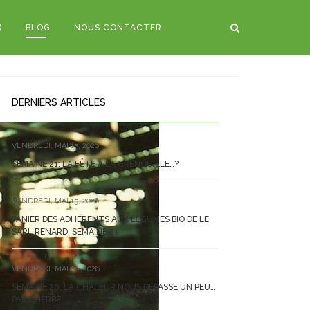
)
BLOG
NOUS CONTACTER
DERNIERS ARTICLES
VENDREDI, MAI 15, 2026
SEMAINE 21: LA FÊTE À LA GRENOUILLE…?
VENDREDI, MAI 15, 2026
PANIER DES ADHÉRENTS AUX LÉGUMES BIO DE LE
SARL RENARD: SEMAINE 21
VENDREDI, MAI 08, 2026
SEMAINE 20: LA CHALEUR NOUS DÉPASSE UN PEU…
PAR L’HERBE