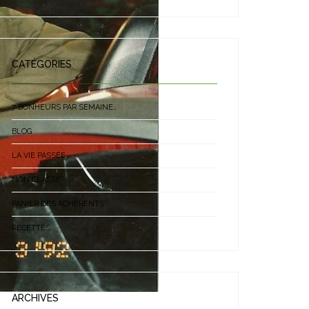
CATÉGORIES
7 BONHEURS PAR SEMAINE…
BLOG
LA VIE PASSÉE
NON CLASSÉ
PANIER DES ADHÉRENTS
RECETTES
ARCHIVES