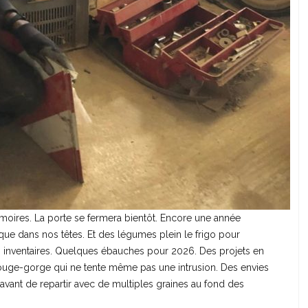
rmoires. La porte se fermera bientôt. Encore une année
 que dans nos têtes. Et des légumes plein le frigo pour
es inventaires. Quelques ébauches pour 2026. Des projets en
ouge-gorge qui ne tente même pas une intrusion. Des envies
 avant de repartir avec de multiples graines au fond des