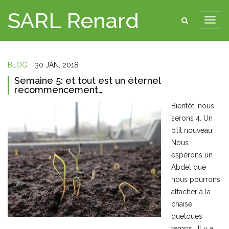
SARL Renard
BLOG
30 JAN, 2018
Semaine 5: et tout est un éternel
recommencement…
Bientôt, nous
serons 4. Un
p’tit nouveau.
Nous
espérons un
Abdel que
nous pourrons
attacher à la
chaise
quelques
temps… Il y a