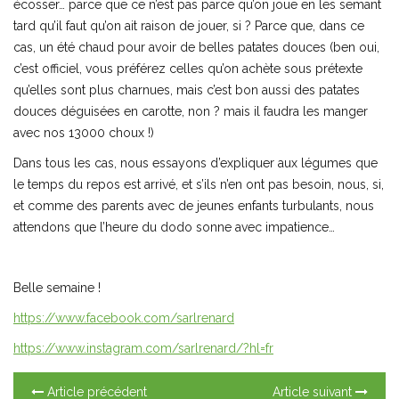
écosser… parce que ce n’est pas parce qu’on joue en les semant
tard qu’il faut qu’on ait raison de jouer, si ? Parce que, dans ce
cas, un été chaud pour avoir de belles patates douces (ben oui,
c’est officiel, vous préférez celles qu’on achète sous prétexte
qu’elles sont plus charnues, mais c’est bon aussi des patates
douces déguisées en carotte, non ? mais il faudra les manger
avec nos 13000 choux !)
Dans tous les cas, nous essayons d’expliquer aux légumes que
le temps du repos est arrivé, et s’ils n’en ont pas besoin, nous, si,
et comme des parents avec de jeunes enfants turbulants, nous
attendons que l’heure du dodo sonne avec impatience…
Belle semaine !
https://www.facebook.com/sarlrenard
https://www.instagram.com/sarlrenard/?hl=fr
Article précédent
Article suivant