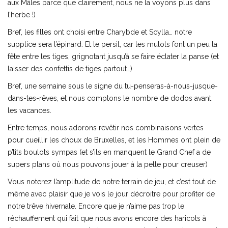
aux Mâles parce que clairement, nous ne la voyons plus dans
l’herbe !)
Bref, les filles ont choisi entre Charybde et Scylla… notre
supplice sera l’épinard. Et le persil, car les mulots font un peu la
fête entre les tiges, grignotant jusqu’à se faire éclater la panse (et
laisser des confettis de tiges partout…)
Bref, une semaine sous le signe du tu-penseras-à-nous-jusque-
dans-tes-rêves, et nous comptons le nombre de dodos avant
les vacances.
Entre temps, nous adorons revêtir nos combinaisons vertes
pour cueillir les choux de Bruxelles, et les Hommes ont plein de
p’tits boulots sympas (et s’ils en manquent le Grand Chef a de
supers plans où nous pouvons jouer à la pelle pour creuser)
Vous noterez l’amplitude de notre terrain de jeu, et c’est tout de
même avec plaisir que je vois le jour décroitre pour profiter de
notre trêve hivernale. Encore que je n’aime pas trop le
réchauffement qui fait que nous avons encore des haricots à