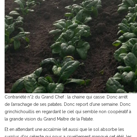
Contrariété n°2 du Grand Chef : la chaine qui casse. Donc arrêt
de l’arrachage de ses patates. Donc report d’une semaine. Donc
grinchichouillis en regardant le ciel qui semble non coopératif à
la grande vision du Grand Maître de la Patate.
Et en attendant une accalmie (et aussi que le sol absorbe les
surplus d’or céleste qui nous a cruellement manqué cet été), les