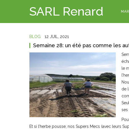
SARL Renard
MAR
BLOG
12 JUIL, 2021
Semaine 28: un été pas comme les au
Sem
écha
le 
l’h
Nou
de 
comp
Seul
ses
Pou
Et si l’herbe pousse, nos Supers Mecs (avec leurs Sup