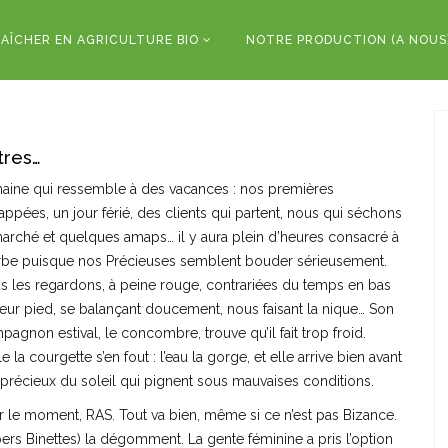
AÎCHER EN AGRICULTURE BIO
NOTRE PRODUCTION (A NOUS
tres…
aine qui ressemble à des vacances : nos premières
ppées, un jour férié, des clients qui partent, nous qui séchons
marché et quelques amaps… il y aura plein d’heures consacré à
erbe puisque nos Précieuses semblent bouder sérieusement.
s les regardons, à peine rouge, contrariées du temps en bas
leur pied, se balançant doucement, nous faisant la nique… Son
agnon estival, le concombre, trouve qu’il fait trop froid.
e la courgette s’en fout : l’eau la gorge, et elle arrive bien avant
 précieux du soleil qui pignent sous mauvaises conditions.
r le moment, RAS. Tout va bien, même si ce n’est pas Bizance.
ers Binettes) la dégomment. La gente féminine a pris l’option