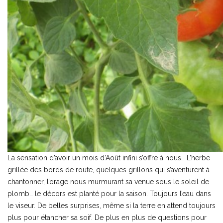
La sensation d’avoir un mois d’Août infini s’offre à nous… L’herbe
grillée des bords de route, quelques grillons qui s’aventurent à
chantonner, l’orage nous murmurant sa venue sous le soleil de
plomb… le décors est planté pour la saison. Toujours l’eau dans
le viseur. De belles surprises, même si la terre en attend toujours
plus pour étancher sa soif. De plus en plus de questions pour