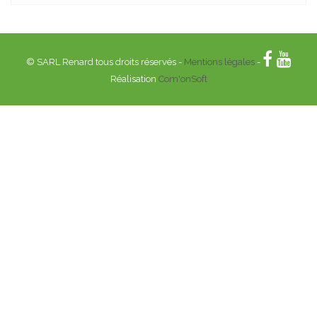
© SARL Renard tous droits réservés -
Mentions légales
-
Réalisation
Com'onSoft