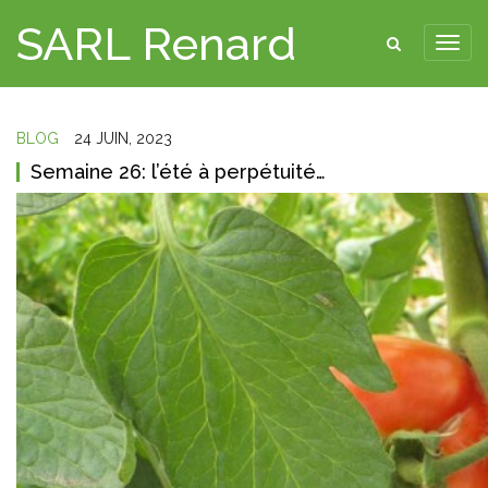
SARL Renard
BLOG
24 JUIN, 2023
Semaine 26: l’été à perpétuité…