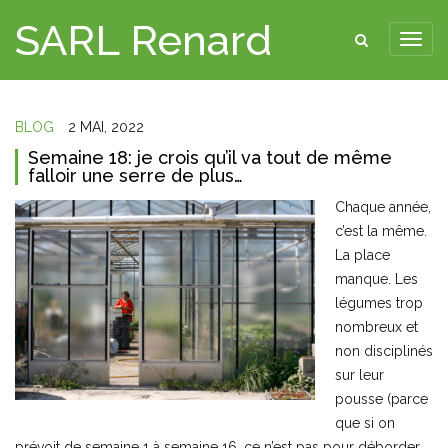
SARL Renard
BLOG
2 MAI, 2022
Semaine 18: je crois qu’il va tout de même
falloir une serre de plus…
Chaque année,
c’est la même.
La place
manque. Les
légumes trop
nombreux et
non disciplinés
sur leur
pousse (parce
que si on
prévoit de semaine 1 à semaine 16, ce n’est pas pour déborder