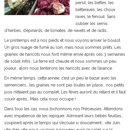
persil, les bettes, les
betteraves, les choux
raves, le fenouil. Sans
oublier les semis
d’herbes, d’épinards, de tomates, de navets et de radis…
Le printemps est à nos pieds et nous voyons arriver le boulot.
Un gros nuage de fumé au loin, mais nous sommes prêts. Les
graines de haricots nous font même envie après ces 3 semaines
de soleil infini… La terre est chaude et nous sommes un peu
joueur… alors nous tenterons les haricots avec de l’avance.
En même temps, cette année, c’est un peu le bazar avec les
semenciers… les graines ne sont pas toutes en place… nos petits
pois n’étaient pas au complet. Les fèves auront du retard et il faut
courir après… Mais cela nous occupe !
Dans tous les cas, nous bichonnons nos Précieuses. Attendons
avec impatience de les repiquer. Admirant leurs bébés feuilles…
soupirant après le temps qui s’écoule si doucement… vite Juin,
vite, très vite, nous voulons à nouveau avoir le soleil sur la