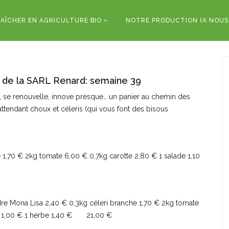
AÎCHER EN AGRICULTURE BIO
NOTRE PRODUCTION (A NOUS
 de la SARL Renard: semaine 39
, se renouvelle, innove presque… un panier au chemin des
attendant choux et céleris (qui vous font des bisous
 1,70 € 2kg tomate 6,00 € 0,7kg carotte 2,80 € 1 salade 1,10
dre Mona Lisa 2,40 € 0,3kg céleri branche 1,70 € 2kg tomate
ron 1,00 € 1 herbe 1,40 € 21,00 €