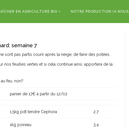
AÎCHER EN AGRICULTURE BIO
NOTRE PRODUCTION (A NOUS
ard: semaine 7
 sont pas partis courir après la neige, de faire des potées.
r nos feuilles vertes et si cela continue ainsi, apportera de la
 au feu, non?
panier de 17€ à partir du 12/02
1,5kg pdt tendre Cephora
2,7
1kg poireau
3,4