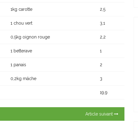
1kg carotte
2,5
1 chou vert
3,1
0,5kg oignon rouge
2,2
1 betterave
1
1 panais
2
0,2kg mâche
3
19,9
Article suivant