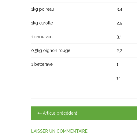
1kg poireau
3,4
1kg carotte
2,5
1 chou vert
3,1
0,5kg oignon rouge
2,2
1 betterave
1
14
Article précédent
LAISSER UN COMMENTAIRE