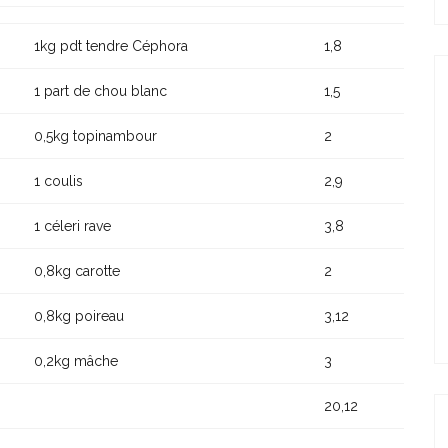
1kg pdt tendre Céphora
1,8
1 part de chou blanc
1,5
0,5kg topinambour
2
1 coulis
2,9
1 céleri rave
3,8
0,8kg carotte
2
0,8kg poireau
3,12
0,2kg mâche
3
20,12