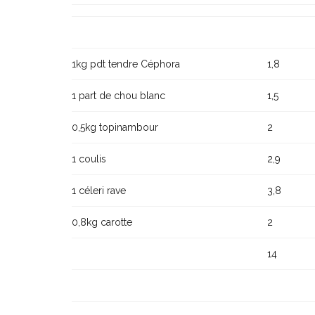
1kg pdt tendre Céphora
1,8
1 part de chou blanc
1,5
0,5kg topinambour
2
1 coulis
2,9
1 céleri rave
3,8
0,8kg carotte
2
14