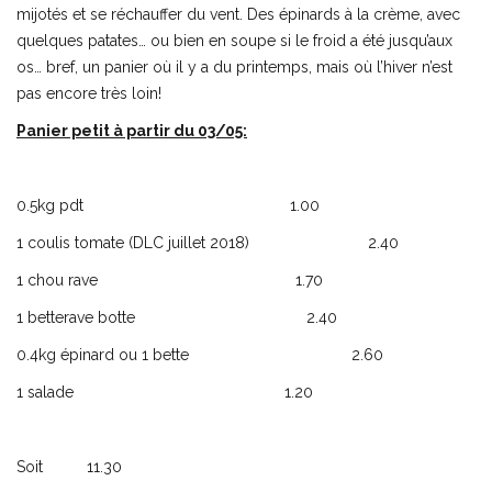
mijotés et se réchauffer du vent. Des épinards à la crème, avec
quelques patates… ou bien en soupe si le froid a été jusqu’aux
os… bref, un panier où il y a du printemps, mais où l’hiver n’est
pas encore très loin!
Panier petit à partir du 03/05:
0.5kg pdt 1.00
1 coulis tomate (DLC juillet 2018) 2.40
1 chou rave 1.70
1 betterave botte 2.40
0.4kg épinard ou 1 bette 2.60
1 salade 1.20
Soit 11.30