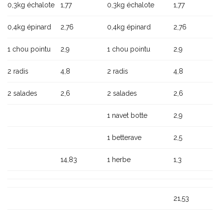
0,3kg échalote
1,77
0,3kg échalote
1,77
0,4kg épinard
2,76
0,4kg épinard
2,76
1 chou pointu
2,9
1 chou pointu
2,9
2 radis
4,8
2 radis
4,8
2 salades
2,6
2 salades
2,6
1 navet botte
2,9
1 betterave
2,5
14,83
1 herbe
1,3
21,53