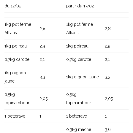
du 17/02
partir du 17/02
1kg pdt ferme
1kg pdt ferme
2,8
2,8
Allians
Allians
1kg poireau
2,9
1kg poireau
2,9
0,7kg carotte
2,1
0,7kg carotte
2,1
1kg oignon
3,3
1kg oignon jaune
3,3
jaune
0,5kg
0,5kg
2,05
2,05
topinambour
topinambour
1 betterave
1
1 betterave
1
0,3kg mâche
3,6