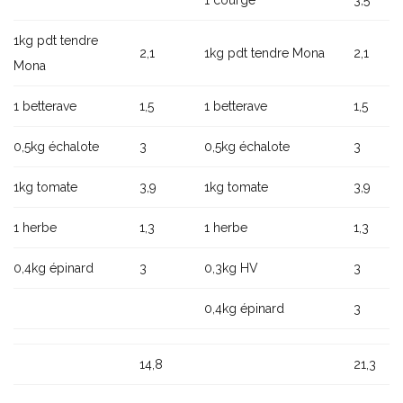
1 courge
3,5
1kg pdt tendre
2,1
1kg pdt tendre Mona
2,1
Mona
1 betterave
1,5
1 betterave
1,5
0,5kg échalote
3
0,5kg échalote
3
1kg tomate
3,9
1kg tomate
3,9
1 herbe
1,3
1 herbe
1,3
0,4kg épinard
3
0,3kg HV
3
0,4kg épinard
3
14,8
21,3