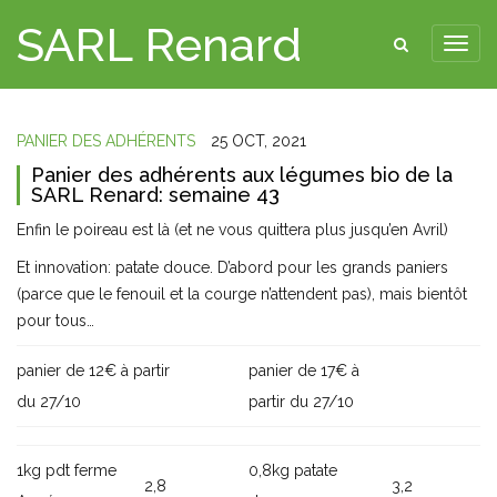
SARL Renard
PANIER DES ADHÉRENTS
25 OCT, 2021
Panier des adhérents aux légumes bio de la
SARL Renard: semaine 43
Enfin le poireau est là (et ne vous quittera plus jusqu’en Avril)
Et innovation: patate douce. D’abord pour les grands paniers
(parce que le fenouil et la courge n’attendent pas), mais bientôt
pour tous…
panier de 12€ à partir
panier de 17€ à
du 27/10
partir du 27/10
1kg pdt ferme
0,8kg patate
2,8
3,2