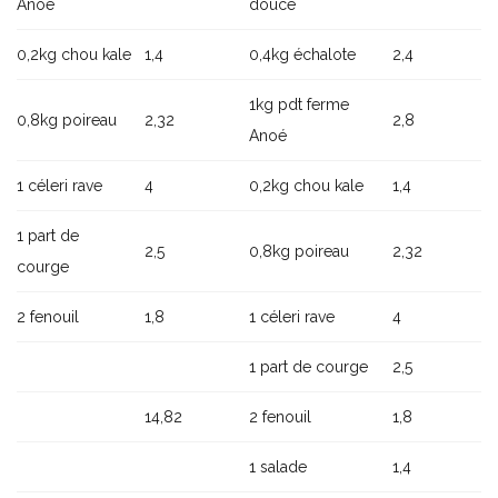
Anoé
douce
0,2kg chou kale
1,4
0,4kg échalote
2,4
1kg pdt ferme
0,8kg poireau
2,32
2,8
Anoé
1 céleri rave
4
0,2kg chou kale
1,4
1 part de
2,5
0,8kg poireau
2,32
courge
2 fenouil
1,8
1 céleri rave
4
1 part de courge
2,5
14,82
2 fenouil
1,8
1 salade
1,4