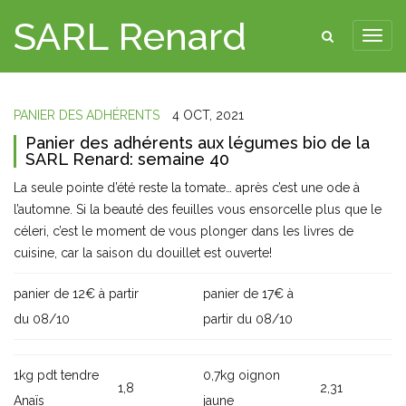
SARL Renard
PANIER DES ADHÉRENTS
4 OCT, 2021
Panier des adhérents aux légumes bio de la
SARL Renard: semaine 40
La seule pointe d’été reste la tomate… après c’est une ode à
l’automne. Si la beauté des feuilles vous ensorcelle plus que le
céleri, c’est le moment de vous plonger dans les livres de
cuisine, car la saison du douillet est ouverte!
panier de 12€ à partir
panier de 17€ à
du 08/10
partir du 08/10
1kg pdt tendre
0,7kg oignon
1,8
2,31
Anaïs
jaune