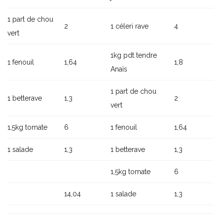
1 part de chou
2
1 céleri rave
4
vert
1kg pdt tendre
1 fenouil
1,64
1,8
Anaïs
1 part de chou
1 betterave
1,3
2
vert
1,5kg tomate
6
1 fenouil
1,64
1 salade
1,3
1 betterave
1,3
1,5kg tomate
6
14,04
1 salade
1,3