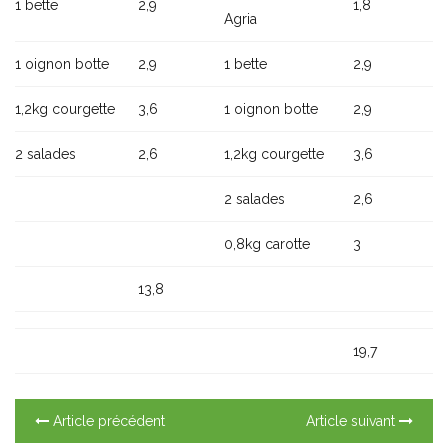
1 bette
2,9
1,8
Agria
1 oignon botte
2,9
1 bette
2,9
1,2kg courgette
3,6
1 oignon botte
2,9
2 salades
2,6
1,2kg courgette
3,6
2 salades
2,6
0,8kg carotte
3
13,8
19,7
Article précédent
Article suivant