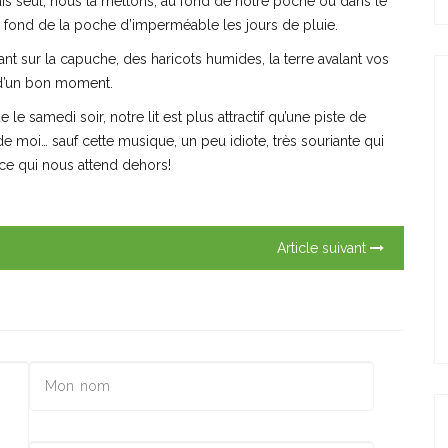
is seul, nous la mettons, au fond de notre poche ou dans le
 Au fond de la poche d’imperméable les jours de pluie.
nt sur la capuche, des haricots humides, la terre avalant vos
 d’un bon moment.
le samedi soir, notre lit est plus attractif qu’une piste de
 de moi… sauf cette musique, un peu idiote, très souriante qui
 ce qui nous attend dehors!
Article suivant