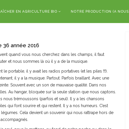
AÎCHER EN AGRICULTURE BIO
NOTRE PRODUCTION (A NOUS
e 36 année 2016
vent quand vous nous cherchez dans les champs, il faut
uter et nous sommes là où il y a de la musique.
t le portable, il y avait les radios portatives (et les piles !!!).
tenant, il y a la musique. Partout. Parfois braillant. Avec une
einte. Souvent avec un son de mauvaise qualité. Dans nos
lles. Au hangar, bloquée sur la seule station que nous captons.
 nous trémoussons (parfois et seul). Il y a les chansons
les qui font sourire et qui restent. Il y a nos humeurs. C’est
s légumes. Cela devient un souvenir qui nous rattrape hors de
a accompagnés.