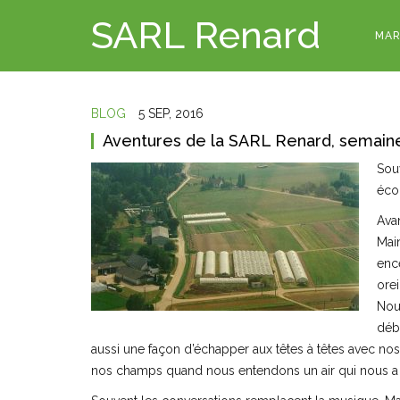
SARL Renard
MAR
BLOG
5 SEP, 2016
Aventures de la SARL Renard, semain
Sou
éco
Avan
Main
enc
orei
Nous
débi
aussi une façon d’échapper aux têtes à têtes avec no
nos champs quand nous entendons un air qui nous 