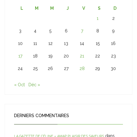
L
M
M
J
V
S
D
1
2
3
4
5
6
7
8
9
10
11
12
13
14
15
16
17
18
19
20
21
22
23
24
25
26
27
28
29
30
« Oct
Déc »
DERNIERS COMMENTAIRES
dans
LA GAZETTE DE CÉLINE « AMAP PLAISIR DES SAVEURS