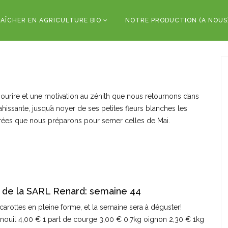
AÎCHER EN AGRICULTURE BIO
NOTRE PRODUCTION (A NOUS
e sourire et une motivation au zénith que nous retournons dans
hissante, jusqu’à noyer de ses petites fleurs blanches les
trées que nous préparons pour semer celles de Mai.
 de la SARL Renard: semaine 44
carottes en pleine forme, et la semaine sera à déguster!
enouil 4,00 € 1 part de courge 3,00 € 0,7kg oignon 2,30 € 1kg