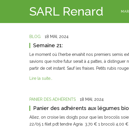
SARL Renard
MAR
BLOG
18 MAI, 2024
Semaine 21:
Le moment où l’herbe envahit nos premiers semis exté
savions que notre futur serait à 4 pattes, à distinguer 
partir de cet instant. Sauf les fraises. Petits rubis ro
Lire la suite…
PANIER DES ADHÉRENTS
18 MAI, 2024
Panier des adhérents aux légumes bio
Allez, on croise les doigts pour que les brocolis so
22/05 1 filet pdt tendre Agria 3,70 € 1 brocoli 4,0