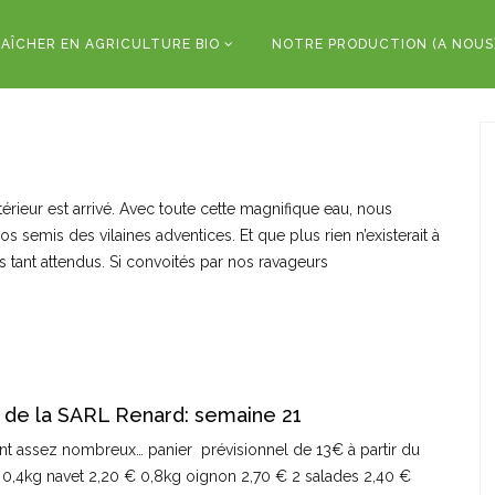
AÎCHER EN AGRICULTURE BIO
NOTRE PRODUCTION (A NOUS
rieur est arrivé. Avec toute cette magnifique eau, nous
nos semis des vilaines adventices. Et que plus rien n’existerait à
uges tant attendus. Si convoités par nos ravageurs
 de la SARL Renard: semaine 21
ient assez nombreux… panier prévisionnel de 13€ à partir du
0 € 0,4kg navet 2,20 € 0,8kg oignon 2,70 € 2 salades 2,40 €