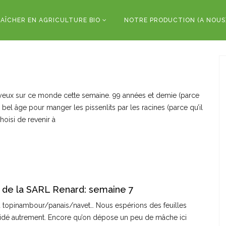
AÎCHER EN AGRICULTURE BIO
NOTRE PRODUCTION (A NOUS
 yeux sur ce monde cette semaine. 99 années et demie (parce
 bel âge pour manger les pissenlits par les racines (parce qu’il
 choisi de revenir à
 de la SARL Renard: semaine 7
du topinambour/panais/navet… Nous espérions des feuilles
écidé autrement. Encore qu’on dépose un peu de mâche ici