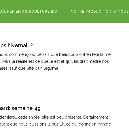
AÎCHER EN AGRICULTURE BIO
NOTRE PRODUCTION (A NOUS
s hivernal…?
n nous commençons. Je sais que beaucoup ont en tête la mer
is la réalité est ce qu’elle est et qu’il faudrait mettre nos
années, sauf que l’été d’un légume
nard: semaine 49
 dernière… cette année, elle est peu présente. Certainement
vant que nous puissions la cueillir, ce qui donne un rythme